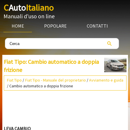
C
Auto
Italiano
Manuali d'uso on line
HOME
POPOLARE
CONTATTI
Fiat Tipo: Cambio automatico a doppia
frizione
Fiat Tipo
/
Fiat Tipo - Manuale del proprietario
/
Avviamento e guida
/ Cambio automatico a doppia frizione
LEVA CAMBIO