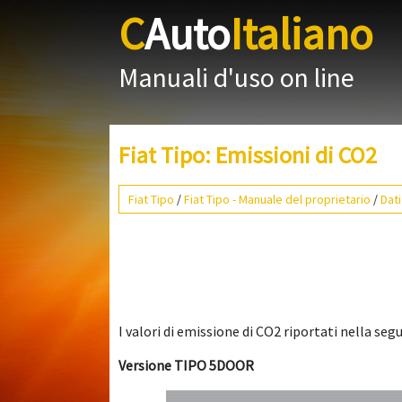
C
Auto
Italiano
Manuali d'uso on line
Fiat Tipo: Emissioni di CO2
Fiat Tipo
/
Fiat Tipo - Manuale del proprietario
/
Dati
I valori di emissione di CO2 riportati nella se
Versione TIPO 5DOOR