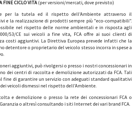
 FINE CICLO VITA
(per versioni/mercati, dove previsto)
per la tutela ed il rispetto dell'Ambiente attraverso il
i e la realizzazione di prodotti sempre più "eco-compatibili".
possibile nel rispetto delle norme ambientali e in risposta agli
00/53/CE sui veicoli a fine vita, FCA offre ai suoi clienti di
za costi aggiuntivi. La Direttiva Europea prevede infatti che la
o detentore o proprietario del veicolo stesso incorra in spese a
vo.
oneri aggiuntivi, può rivolgersi o presso i nostri concessionari in
uno dei centri di raccolta e demolizione autorizzati da FCA. Tali
 fine di garantire un servizio con adeguati standard qualitativi
o dei veicoli dismessi nel rispetto dell'Ambiente.
ccolta e demolizione o presso la rete dei concessionari FCA o
aranzia o altresì consultando i siti Internet dei vari brand FCA.