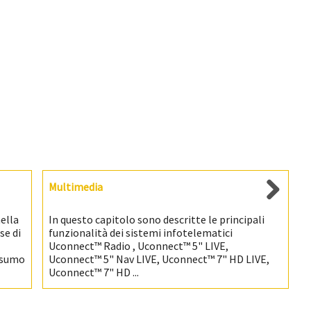
Multimedia
nella
In questo capitolo sono descritte le principali
se di
funzionalità dei sistemi infotelematici
Uconnect™ Radio , Uconnect™ 5" LIVE,
onsumo
Uconnect™ 5" Nav LIVE, Uconnect™ 7" HD LIVE,
Uconnect™ 7" HD ...