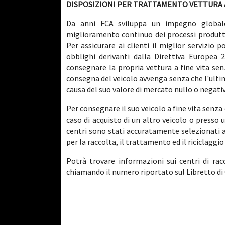
DISPOSIZIONI PER TRATTAMENTO VETTURA A
Da anni FCA sviluppa un impegno globale 
miglioramento continuo dei processi produttiv
Per assicurare ai clienti il miglior servizio 
obblighi derivanti dalla Direttiva Europea 20
consegnare la propria vettura a fine vita sen
consegna del veicolo avvenga senza che l'ultim
causa del suo valore di mercato nullo o negati
Per consegnare il suo veicolo a fine vita senza 
caso di acquisto di un altro veicolo o presso 
centri sono stati accuratamente selezionati al
per la raccolta, il trattamento ed il riciclaggi
Potrà trovare informazioni sui centri di ra
chiamando il numero riportato sul Libretto di G