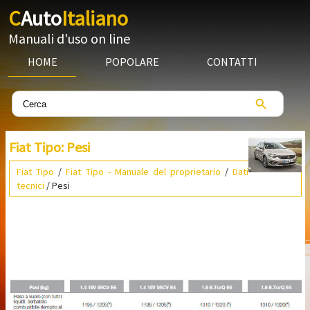
C
Auto
Italiano
Manuali d'uso on line
HOME
POPOLARE
CONTATTI
Fiat Tipo: Pesi
Fiat Tipo
/
Fiat Tipo - Manuale del proprietario
/
Dati
tecnici
/ Pesi