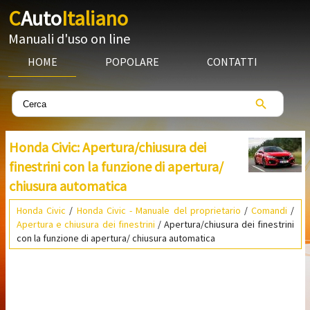
C
Auto
Italiano
Manuali d'uso on line
HOME
POPOLARE
CONTATTI
Honda Civic: Apertura/chiusura dei
finestrini con la funzione di apertura/
chiusura automatica
Honda Civic
/
Honda Civic - Manuale del proprietario
/
Comandi
/
Apertura e chiusura dei finestrini
/ Apertura/chiusura dei finestrini
con la funzione di apertura/ chiusura automatica