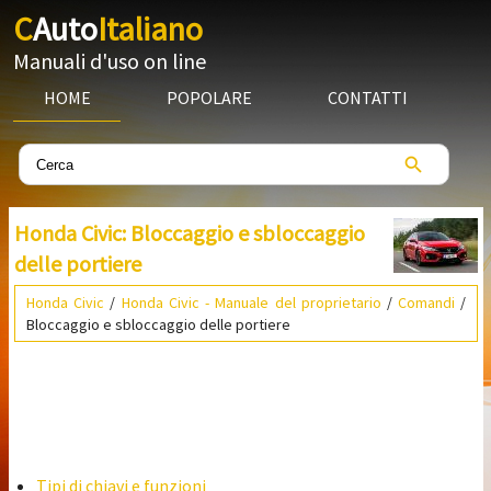
C
Auto
Italiano
Manuali d'uso on line
HOME
POPOLARE
CONTATTI
Honda Civic: Bloccaggio e sbloccaggio
delle portiere
Honda Civic
/
Honda Civic - Manuale del proprietario
/
Comandi
/
Bloccaggio e sbloccaggio delle portiere
Tipi di chiavi e funzioni