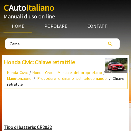
C
Auto
Italiano
Manuali d'uso on line
HOME
POPOLARE
CONTATTI
Honda Civic: Chiave retrattile
Honda Civic
/
Honda Civic - Manuale del proprietario
/
Manutenzione
/
Procedure ordinarie sul telecomando
/ Chiave
retrattile
Tipo di batteria: CR2032