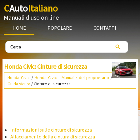
C
Auto
Italiano
Manuali d'uso on line
HOME
POPOLARE
CONTATTI
Honda Civic: Cinture di sicurezza
Honda Civic
/
Honda Civic - Manuale del proprietario
/
Guida sicura
/ Cinture di sicurezza
Informazioni sulle cinture di sicurezza
Allacciamento della cintura di sicurezza