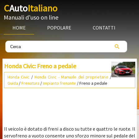
C
Auto
Italiano
Manuali d'uso on line
HOME
POPOLARE
CONTATTI
Honda Civic: Freno a pedale
Honda Civic
/
Honda Civic - Manuale del proprietario
/
Guida
/
Frenatura
/
Impianto frenante
/ Freno a pedale
Il veicolo è dotato di freni a disco su tutte e quattro le ruote. Il
servofreno a vuoto consente uno sforzo minore sul pedale del