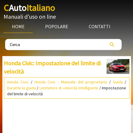
C
Auto
Italiano
Manuali d'uso on line
HOME
POPOLARE
CONTATTI
Honda Civic: Impostazione del limite di
velocità
Honda Civic
/
Honda Civic - Manuale del proprietario
/
Guida
/
Durante la guida
/
Limitatore di velocità intelligente
/ Impostazione
del limite di velocità