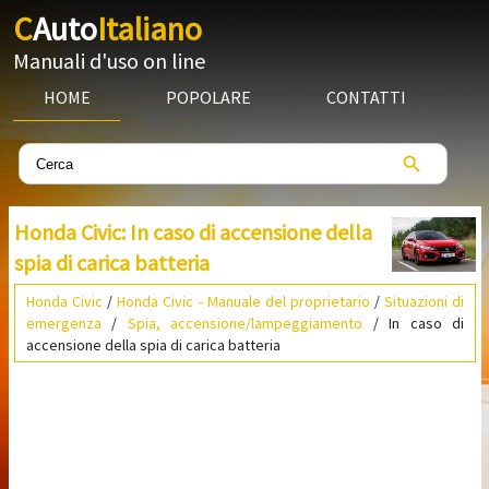
C
Auto
Italiano
Manuali d'uso on line
HOME
POPOLARE
CONTATTI
Honda Civic: In caso di accensione della
spia di carica batteria
Honda Civic
/
Honda Civic - Manuale del proprietario
/
Situazioni di
emergenza
/
Spia, accensione/lampeggiamento
/ In caso di
accensione della spia di carica batteria