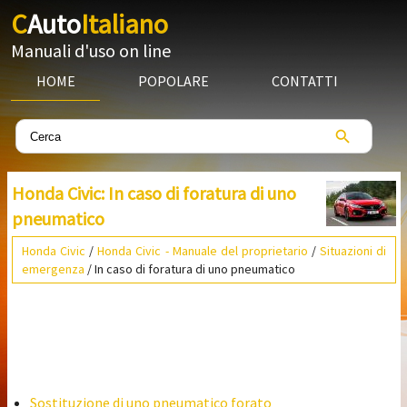
C
Auto
Italiano
Manuali d'uso on line
HOME
POPOLARE
CONTATTI
Honda Civic: In caso di foratura di uno
pneumatico
Honda Civic
/
Honda Civic - Manuale del proprietario
/
Situazioni di
emergenza
/ In caso di foratura di uno pneumatico
Sostituzione di uno pneumatico forato