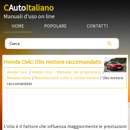
C
Auto
Italiano
Manuali d'uso on line
HOME
POPOLARE
CONTATTI
Honda Civic: Olio motore raccomandato
Honda Civic
/
Honda Civic - Manuale del proprietario
/
Manutenzione
/
Manutenzione sotto il cofano motore
/ Olio motore
raccomandato
L'olio è il fattore che influenza maggiormente le prestazioni