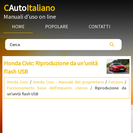
C
Auto
Italiano
Manuali d'uso on line
HOME
POPOLARE
CONTATTI
Honda Civic: Riproduzione da un'unità
flash USB
Honda Civic
/
Honda Civic - Manuale del proprietario
/
Funzioni
/
Funzionamento base dell'impianto stereo
/ Riproduzione da
un'unità flash USB