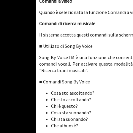
Comandi a video
Quando è selezionata la funzione Comandi a vid
Comandi di ricerca musicale
Il sistema accetta questi comandi sulla scherm
■ Utilizzo di Song By Voice
Song By VoiceTM è una funzione che consente 
comandi vocali. Per attivare questa modalità
"Ricerca brani musicali".
■ Comandi Song By Voice
Cosa sto ascoltando?
Chi sto ascoltando?
Chi è questo?
Cosa sta suonando?
Chi sta suonando?
Che album è?