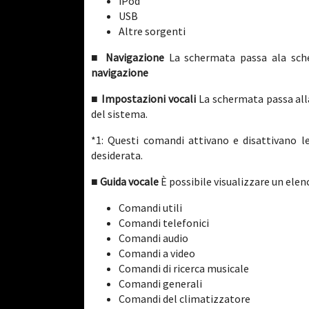
iPod
USB
Altre sorgenti
■ Navigazione
La schermata passa ala sch
navigazione
■ Impostazioni vocali
La schermata passa al
del sistema.
*1: Questi comandi attivano e disattivano l
desiderata.
■ Guida vocale
È possibile visualizzare un elen
Comandi utili
Comandi telefonici
Comandi audio
Comandi a video
Comandi di ricerca musicale
Comandi generali
Comandi del climatizzatore