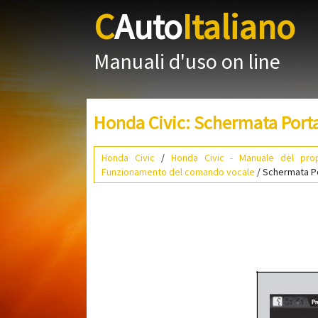
C
Auto
Italiano
Manuali d'uso on line
Honda Civic: Schermata Porta
Honda Civic
/
Honda Civic - Manuale del prop
Funzionamento del comando vocale
/ Schermata P