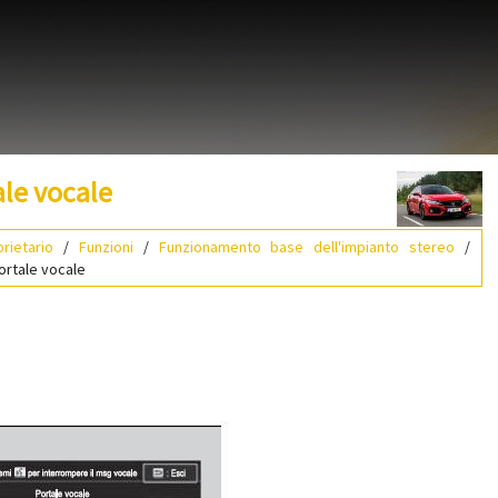
le vocale
rietario
/
Funzioni
/
Funzionamento base dell'impianto stereo
/
ortale vocale