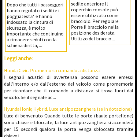
sedile anteriore Il
Dopo che tutti i passeggeri
coperchio console può
hanno regolato i sedili e i
essere utilizzato come
poggiatesta* e hanno
bracciolo. Per regolare:
indossato la cintura di
Porre il bracciolo nella
sicurezza, è molto
posizione desiderata.
importante che continuino
Utilizzo del braccio ...
a rimanere seduti con la
schiena diritta, ...
Leggi anche:
Honda Civic. Promemoria comando a distanza
I segnali acustici di avvertenza possono essere emessi
dall'interno e/o dall'esterno del veicolo come promemoria
per ricordare che il comando a distanza si trova fuori dal
veicolo. Se il segnale ac ...
Hyundai Ioniq Hybrid. Luce antipozzanghera (se in dotazione)
Luce di benvenuto Quando tutte le porte (baule portellone)
sono chiuse e bloccate, la luce antipozzanghera si accenderà
per 15 secondi qualora la porta venga sbloccata tramite
chiave i ...