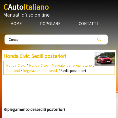
C
Auto
Italiano
Manuali d'uso on line
HOME
POPOLARE
CONTATTI
Honda Civic: Sedili posteriori
Honda Civic
/
Honda Civic - Manuale del proprietario
/
Comandi
/
Regolazione dei sedili
/ Sedili posteriori
Ripiegamento dei sedili posteriori