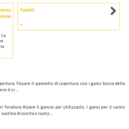
mento
Fusibili
ssione
...
 La
re
ema
pertura. Fissare il pannello di copertura con i ganci borsa della
e il cr ...
 foratura Alzare il gancio per utilizzarlo. I ganci per il carico
 ruotino di scorta o ruota ...