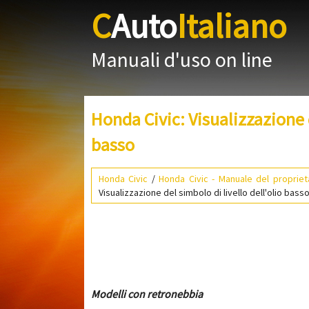
C
Auto
Italiano
Manuali d'uso on line
Honda Civic: Visualizzazione d
basso
Honda Civic
/
Honda Civic - Manuale del propriet
Visualizzazione del simbolo di livello dell'olio bass
Modelli con retronebbia