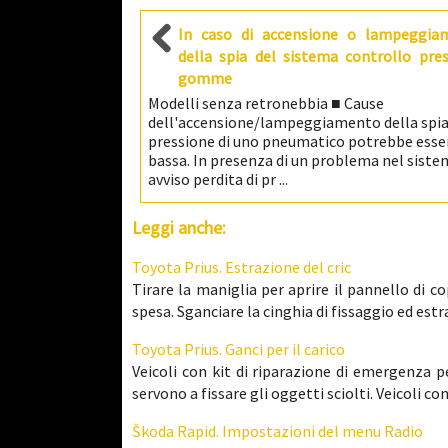
In caso di accensione o lampeggia
della spia del sistema controllo pre
gomme
Modelli senza retronebbia ■ Cause
dell'accensione/lampeggiamento della spia
pressione di uno pneumatico potrebbe esse
bassa. In presenza di un problema nel sist
avviso perdita di pr ...
Leggi anche:
Toyota Prius. Estrazione del cric
Tirare la maniglia per aprire il pannello di co
spesa. Sganciare la cinghia di fissaggio ed estrarr
Toyota Prius. Ganci per il carico
Veicoli con kit di riparazione di emergenza per
servono a fissare gli oggetti sciolti. Veicoli con
Škoda Rapid. Impostazioni del menu Radio