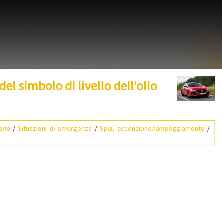
el simbolo di livello dell'olio
ario
/
Situazioni di emergenza
/
Spia, accensione/lampeggiamento
/
o