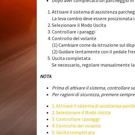
Dopo aver completato un parcheggio in p
Attivare il sistema di assistenza parche
La leva cambio deve essere posizionata i
Selezionare il Modo Uscita
Controllare i paraggi
Controllo del volante
(1) Cambiare come da istruzione sul disp
(2) Guidare lentamente con il pedale fre
Uscita completata
Se necessario, regolare manualmente la 
NOTA
Prima di attivare il sistema, controllare s
Per ragioni di sicurezza, premere sempre 
1. Attivare il sistema di assistenza parc
2. Selezionare il Modo Uscita
3. Controllare i paraggi
4. Controllo del volante
5. Uscita completata