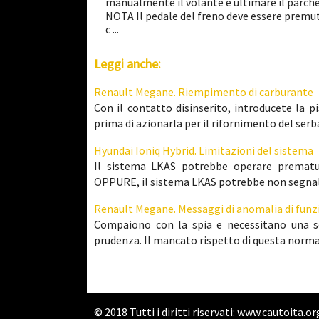
manualmente il volante e ultimare il parch
NOTA Il pedale del freno deve essere premu
c ...
Leggi anche:
Renault Megane. Riempimento di carburante
Con il contatto disinserito, introducete la p
prima di azionarla per il rifornimento del serbat
Hyundai Ioniq Hybrid. Limitazioni del sistema
Il sistema LKAS potrebbe operare prematur
OPPURE, il sistema LKAS potrebbe non segnalare 
Renault Megane. Messaggi di anomalia di fu
Compaiono con la spia e necessitano una s
prudenza. Il mancato rispetto di questa norma r
© 2018 Tutti i diritti riservati:
www.cautoita.or