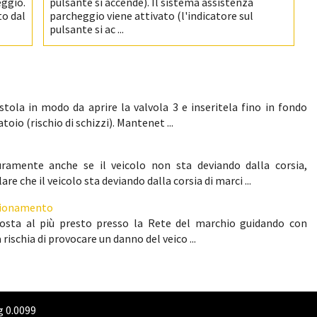
eggio.
pulsante si accende). Il sistema assistenza
to dal
parcheggio viene attivato (l'indicatore sul
pulsante si ac ...
istola in modo da aprire la valvola 3 e inseritela fino in fondo
oio (rischio di schizzi). Mantenet ...
amente anche se il veicolo non sta deviando dalla corsia,
che il veicolo sta deviando dalla corsia di marci ...
nzionamento
osta al più presto presso la Rete del marchio guidando con
ischia di provocare un danno del veico ...
g
0.0099