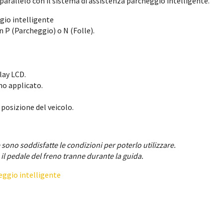
arallelo con il sistema di assistenza parcheggio intelligente.
ggio intelligente
n P (Parcheggio) o N (Folle).
lay LCD.
no applicato.
posizione del veicolo.
e sono soddisfatte le condizioni per poterlo utilizzare.
il pedale del freno tranne durante la guida.
heggio intelligente