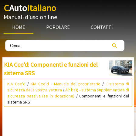
C
Auto
Italiano
Manuali d'uso on line
HOME
POPOLARE
CONTATTI
KIA Cee'd: Componenti e funzioni del
sistema SRS
KIA Cee'd
/
KIA Cee'd - Manuale del proprietario
/
Il sistema di
sicurezza della vostra vettura
/
Air bag - sistema supplementare di
sicurezza passiva (se in dotazione)
/ Componenti e funzioni del
sistema SRS