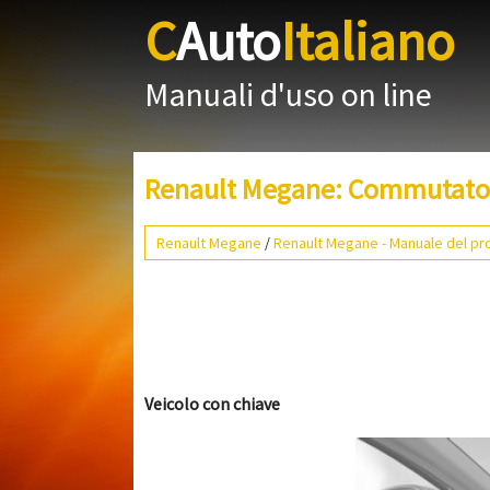
C
Auto
Italiano
Manuali d'uso on line
Renault Megane: Commutator
Renault Megane
/
Renault Megane - Manuale del pro
Veicolo con chiave