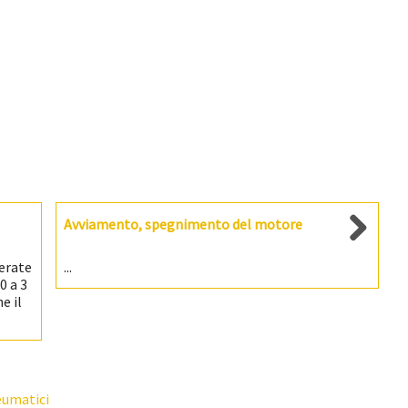
Avviamento, spegnimento del motore
perate
...
0 a 3
e il
eumatici