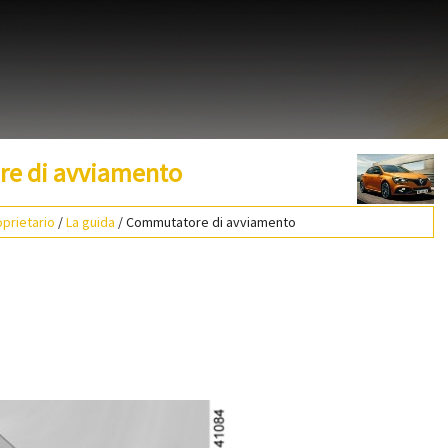
e di avviamento
prietario
/
La guida
/ Commutatore di avviamento