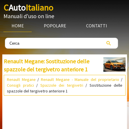
C
Auto
Italiano
Manuali d'uso on line
HOME
POPOLARE
CONTATTI
Renault Megane: Sostituzione delle
spazzole del tergivetro anteriore 1
Renault Megane
/
Renault Megane - Manuale del proprietario
/
Consigli pratici
/
Spazzole dei tergivetri
/ Sostituzione delle
spazzole del tergivetro anteriore 1