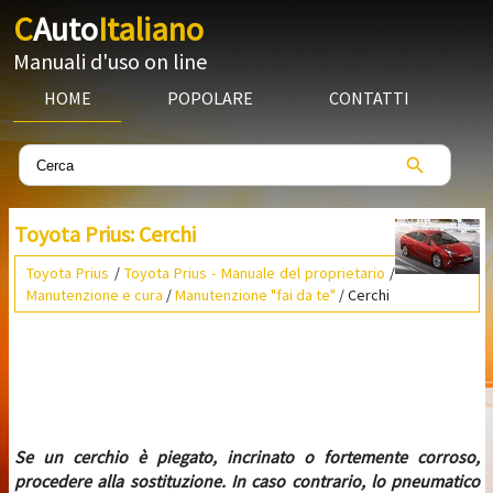
C
Auto
Italiano
Manuali d'uso on line
HOME
POPOLARE
CONTATTI
Toyota Prius: Cerchi
Toyota Prius
/
Toyota Prius - Manuale del proprietario
/
Manutenzione e cura
/
Manutenzione "fai da te"
/ Cerchi
Se un cerchio è piegato, incrinato o fortemente corroso,
procedere alla sostituzione. In caso contrario, lo pneumatico