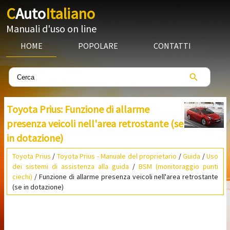
C
Auto
Italiano
Manuali d'uso on line
HOME
POPOLARE
CONTATTI
Toyota Prius: Funzione di allarme
presenza veicoli nell'area retrostante (se
in dotazione)
Toyota Prius
/
Toyota Prius - Manuale del proprietario
/
Guida
/
Uso
dei sistemi di assistenza alla guida
/
BSM (monitoraggio punti
ciechi)
/ Funzione di allarme presenza veicoli nell'area retrostante
(se in dotazione)