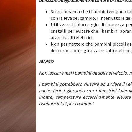
utilizzare adeguatamente le cinture di sicurezza
Si raccomanda che i bambini vengano fatti
con la leva del cambio, l'interruttore dei 
Utilizzare il bloccaggio di sicurezza pe
cristalli per evitare che i bambini apra
alzacristalli elettrici.
Non permettere che bambini piccoli azi
del corpo, come gli alzacristalli elettrici,
AVVISO
Non lasciare mai i bambini da soli nel veicolo, n
I bambini potrebbero riuscire ad avviare il ve
anche ferirsi giocando con i finestrini laterali
Inoltre, temperature eccessivamente elevate
risultare letali per i bambini.