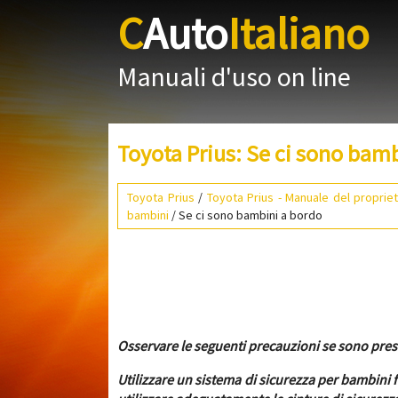
C
Auto
Italiano
Manuali d'uso on line
Toyota Prius: Se ci sono bam
Toyota Prius
/
Toyota Prius - Manuale del propriet
bambini
/ Se ci sono bambini a bordo
Osservare le seguenti precauzioni se sono prese
Utilizzare un sistema di sicurezza per bambini