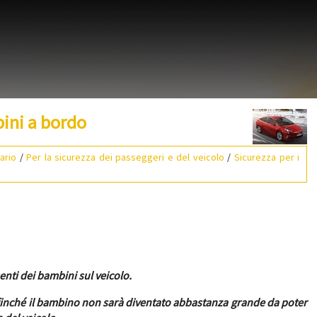
bini a bordo
ario
/
Per la sicurezza dei passeggeri e del veicolo
/
Sicurezza per i
nti dei bambini sul veicolo.
 finché il bambino non sarà diventato abbastanza grande da poter