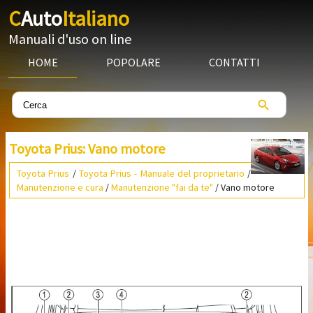
C
Auto
Italiano
Manuali d'uso on line
HOME
POPOLARE
CONTATTI
Toyota Prius: Vano motore
Toyota Prius
/
Toyota Prius - Manuale del proprietario
/
Manutenzione e cura
/
Manutenzione "fai da te"
/ Vano motore