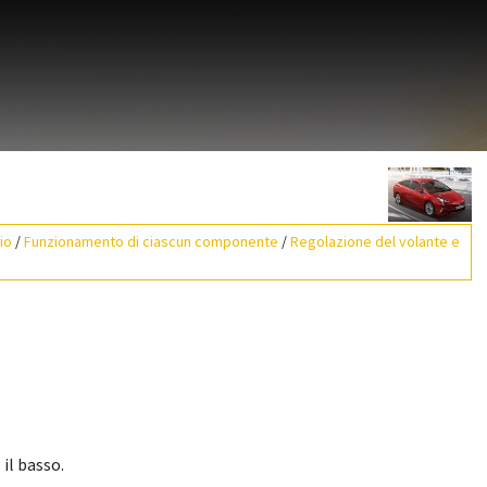
io
/
Funzionamento di ciascun componente
/
Regolazione del volante e
 il basso.