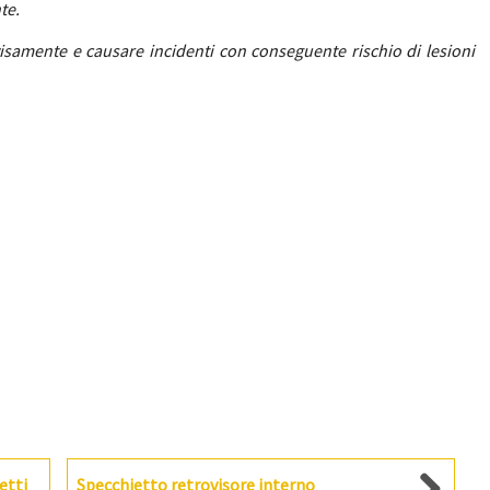
te.
samente e causare incidenti con conseguente rischio di lesioni
etti
Specchietto retrovisore interno