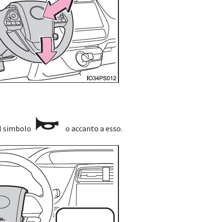
ul simbolo
o accanto a esso.