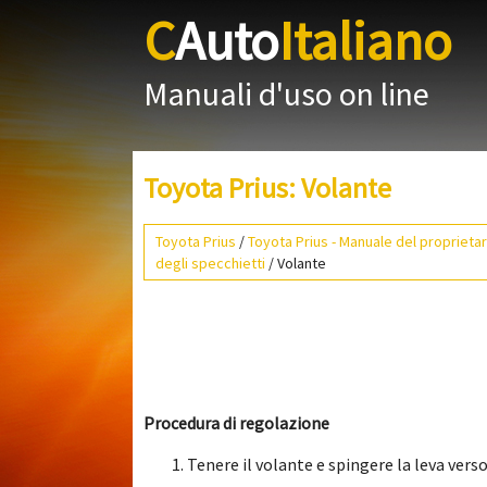
C
Auto
Italiano
Manuali d'uso on line
Toyota Prius: Volante
Toyota Prius
/
Toyota Prius - Manuale del proprietar
degli specchietti
/ Volante
Procedura di regolazione
Tenere il volante e spingere la leva verso