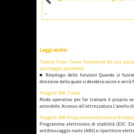
...
Leggi anche:
Toyota Prius. Come fuoriuscire da una posiz
parcheggio parallelo)
■ Riepilogo delle funzioni Quando si fuorie
direzione dalla quale si desidera uscire e verrà f
Peugeot 308. Traino
Modo operativo per far trainare il proprio ve
amovibile. Accesso all'attrezzatura L'anello di t
Peugeot 308. Programma elettronico di stabil
Programma elettronico di stabilità (ESC: Ele
antibloccaggio ruote (ABS) e ripartitore elettro