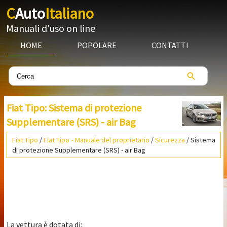
C
Auto
Italiano
Manuali d'uso on line
HOME
POPOLARE
CONTATTI
Fiat Tipo: Sistema di protezione
Supplementare (SRS) - air Bag
Fiat Tipo
/
Fiat Tipo - Manuale del proprietario
/
Sicurezza
/ Sistema
di protezione Supplementare (SRS) - air Bag
La vettura è dotata di: