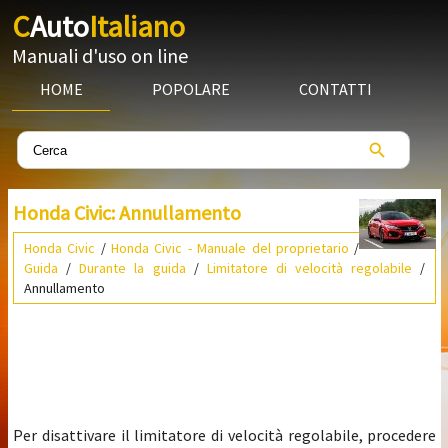
C
Auto
Italiano
Manuali d'uso on line
HOME
POPOLARE
CONTATTI
Honda Civic: Annullamento
Honda Civic
/
Honda Civic - Manuale del proprietario
/
Guida
/
Durante la guida
/
Limitatore di velocità regolabile
/
Annullamento
Per disattivare il limitatore di velocità regolabile, procedere