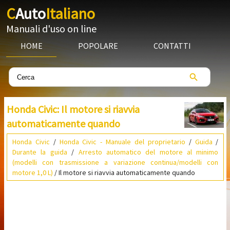
C
Auto
Italiano
Manuali d'uso on line
HOME
POPOLARE
CONTATTI
Honda Civic: Il motore si riavvia
automaticamente quando
Honda Civic
/
Honda Civic - Manuale del proprietario
/
Guida
/
Durante la guida
/
Arresto automatico del motore al minimo
(modelli con trasmissione a variazione continua/modelli con
motore 1,0 L)
/ Il motore si riavvia automaticamente quando