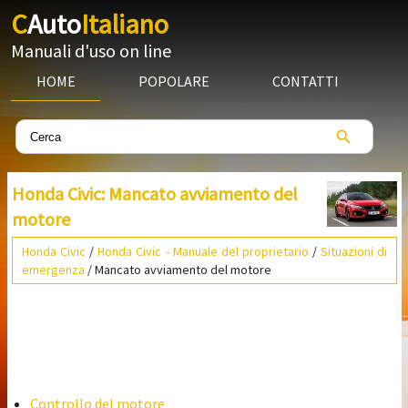
C
Auto
Italiano
Manuali d'uso on line
HOME
POPOLARE
CONTATTI
Honda Civic: Mancato avviamento del
motore
Honda Civic
/
Honda Civic - Manuale del proprietario
/
Situazioni di
emergenza
/ Mancato avviamento del motore
Controllo del motore