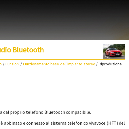
udio Bluetooth
io
/
Funzioni
/
Funzionamento base dell'impianto stereo
/ Riproduzione
a dal proprio telefono Bluetooth compatibile.
o è abbinato e connesso al sistema telefonico vivavoce (HFT) del