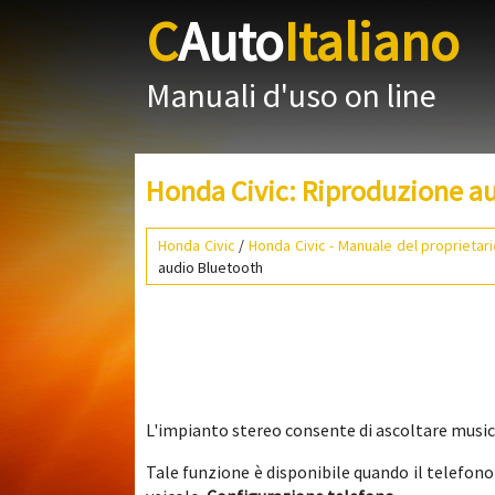
C
Auto
Italiano
Manuali d'uso on line
Honda Civic: Riproduzione a
Honda Civic
/
Honda Civic - Manuale del proprietar
audio Bluetooth
L'impianto stereo consente di ascoltare music
Tale funzione è disponibile quando il telefon