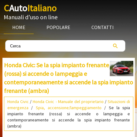
C
Auto
Italiano
Manuali d'uso on line
HOME
POPOLARE
CONTATTI
Honda Civic: Se la spia impianto frenante
(rossa) si accende o lampeggia e
contemporaneamente si accende la spia impianto
frenante (ambra)
Honda Civic
/
Honda Civic - Manuale del proprietario
/
Situazioni di
emergenza
/
Spia, accensione/lampeggiamento
/ Se la spia
impianto frenante (rossa) si accende o lampeggia e
contemporaneamente si accende la spia impianto frenante
(ambra)