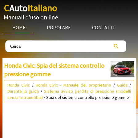
C
Auto
Italiano
Manuali d'uso on line
HOME
POPOLARE
CONTATTI
Honda Civic: Spia del sistema controllo
pressione gomme
Honda Civic
/
Honda Civic - Manuale del proprietario
/
Guida
/
Durante la guida
/
Sistema avviso perdita di pressione (modelli
senza retronebbia)
/ Spia del sistema controllo pressione gomme