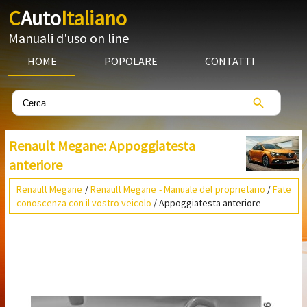
C
Auto
Italiano
Manuali d'uso on line
HOME
POPOLARE
CONTATTI
Renault Megane: Appoggiatesta
anteriore
Renault Megane
/
Renault Megane - Manuale del proprietario
/
Fate
conoscenza con il vostro veicolo
/ Appoggiatesta anteriore