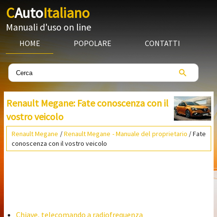
C
Auto
Italiano
Manuali d'uso on line
HOME
POPOLARE
CONTATTI
Renault Megane: Fate conoscenza con il
vostro veicolo
Renault Megane
/
Renault Megane - Manuale del proprietario
/ Fate
conoscenza con il vostro veicolo
Chiave, telecomando a radiofrequenza