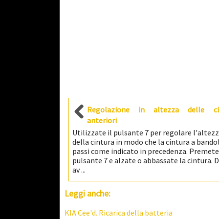
Regolazione in altezza delle ci
anteriori
Utilizzate il pulsante 7 per regolare l'altez
della cintura in modo che la cintura a bando
passi come indicato in precedenza. Premete 
pulsante 7 e alzate o abbassate la cintura. 
av ...
Leggi anche:
KIA Cee'd. Ricarica della batteria