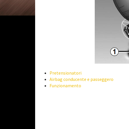
Pretensionatori
Airbag conducente e passeggero
Funzionamento