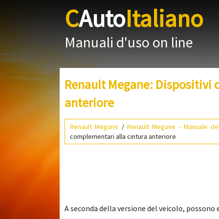
C
Auto
Italiano
Manuali d'uso on line
Renault Megane: Dispositivi 
anteriore
Renault Megane
/
Renault Megane - Manuale del
complementari alla cintura anteriore
A seconda della versione del veicolo, possono e