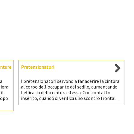
nture
Pretensionatori
za
I pretensionatori servono a far aderire la cintura
liera
al corpo dell'occupante del sedile, aumentando
il
l'efficacia della cintura stessa. Con contatto
Dopo
inserito, quando si verifica uno scontro frontal ...