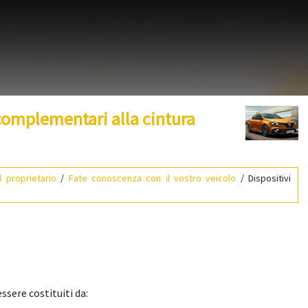
complementari alla cintura
 proprietario
/
Fate conoscenza con il vostro veicolo
/ Dispositivi
ssere costituiti da: