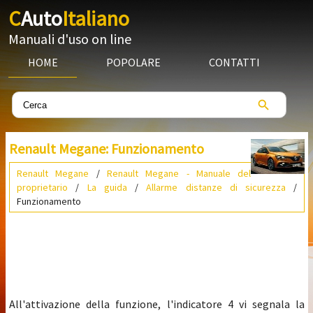
C
Auto
Italiano
Manuali d'uso on line
HOME
POPOLARE
CONTATTI
Renault Megane: Funzionamento
Renault Megane
/
Renault Megane - Manuale del
proprietario
/
La guida
/
Allarme distanze di sicurezza
/
Funzionamento
All'attivazione della funzione, l'indicatore 4 vi segnala la