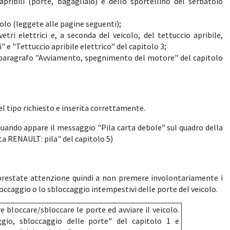
apribili (porte, bagagliaio) e dello sportellino del serbatoio
colo (leggete alle pagine seguenti);
tri elettrici e, a seconda del veicolo, del tettuccio apribile,
i" e "Tettuccio apribile elettrico" del capitolo 3;
 paragrafo "Avviamento, spegnimento del motore" del capitolo
el tipo richiesto e inserita correttamente.
a quando appare il messaggio "Pila carta debole" sul quadro della
a RENAULT: pila" del capitolo 5)
 prestate attenzione quindi a non premere involontariamente i
ccaggio o lo sbloccaggio intempestivi delle porte del veicolo.
e bloccare/sbloccare le porte ed avviare il veicolo.
ggio, sbloccaggio delle porte" del capitolo 1 e