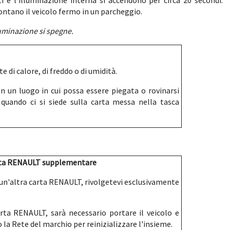
i e l'illuminazione interna si accendono per circa 20 secondi.
ontano il veicolo fermo in un parcheggio.
luminazione si spegne.
e di calore, di freddo o di umidità.
 un luogo in cui possa essere piegata o rovinarsi
quando ci si siede sulla carta messa nella tasca
carta RENAULT supplementare
e un'altra carta RENAULT, rivolgetevi esclusivamente
arta RENAULT, sarà necessario portare il veicolo e
la Rete del marchio per reinizializzare l'insieme.