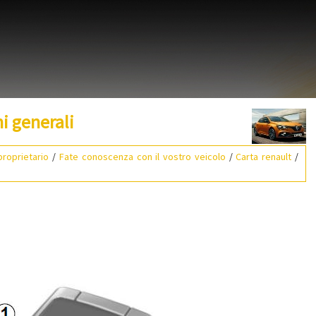
i generali
roprietario
/
Fate conoscenza con il vostro veicolo
/
Carta renault
/