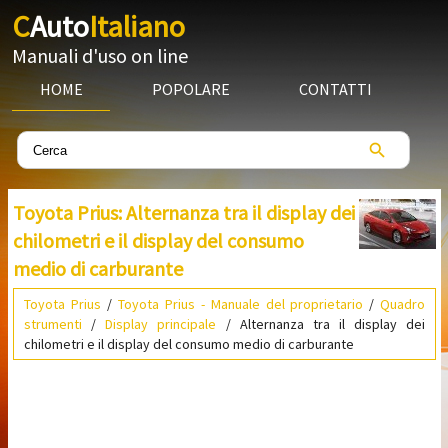
C
Auto
Italiano
Manuali d'uso on line
HOME
POPOLARE
CONTATTI
Toyota Prius: Alternanza tra il display dei
chilometri e il display del consumo
medio di carburante
Toyota Prius
/
Toyota Prius - Manuale del proprietario
/
Quadro
strumenti
/
Display principale
/ Alternanza tra il display dei
chilometri e il display del consumo medio di carburante