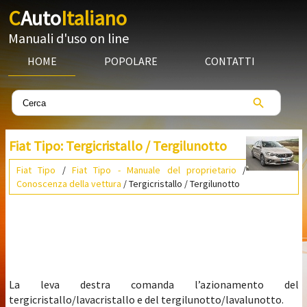
C
Auto
Italiano
Manuali d'uso on line
HOME
POPOLARE
CONTATTI
Fiat Tipo: Tergicristallo / Tergilunotto
Fiat Tipo
/
Fiat Tipo - Manuale del proprietario
/
Conoscenza della vettura
/ Tergicristallo / Tergilunotto
La leva destra comanda l’azionamento del
tergicristallo/lavacristallo e del tergilunotto/lavalunotto.