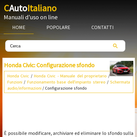
C
Auto
Italiano
Manuali d'uso on line
HOME
POPOLARE
CONTATTI
Honda Civic: Configurazione sfondo
Honda Civic
/
Honda Civic - Manuale del proprietario
/
Funzioni
/
Funzionamento base dell'impianto stereo
/
Schermata
audio/informazioni
/ Configurazione sfondo
È possibile modificare, archiviare ed eliminare lo sfondo sulla