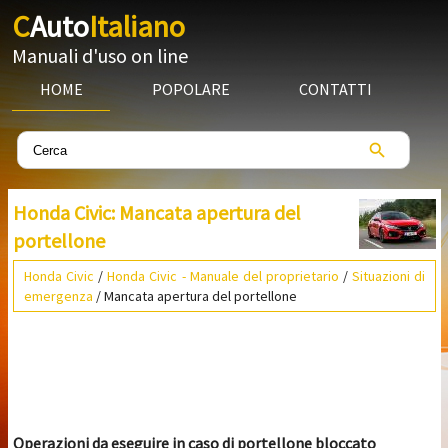
C
Auto
Italiano
Manuali d'uso on line
HOME
POPOLARE
CONTATTI
Honda Civic: Mancata apertura del
portellone
Honda Civic
/
Honda Civic - Manuale del proprietario
/
Situazioni di
emergenza
/ Mancata apertura del portellone
Operazioni da eseguire in caso di portellone bloccato