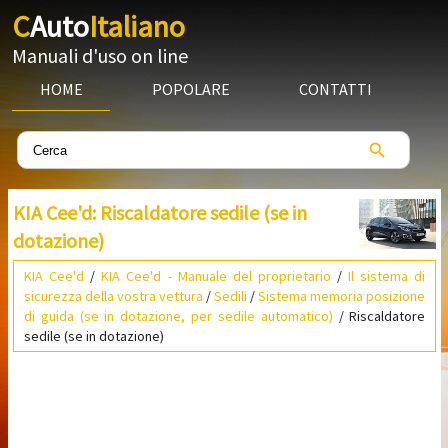
C
Auto
Italiano
Manuali d'uso on line
HOME
POPOLARE
CONTATTI
KIA Cee'd: Riscaldatore sedile (se in
dotazione)
KIA Cee'd
/
KIA Cee'd - Manuale del proprietario
/
Il sistema di
sicurezza della vostra vettura
/
Sedili
/
Sistema memoria posizione
di guida (se in dotazione, per sedile automatico)
/ Riscaldatore
sedile (se in dotazione)