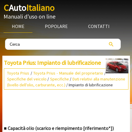
C
Auto
Italiano
Manuali d'uso on line
HOME
POPOLARE
CONTATTI
Toyota Prius: Impianto di lubrificazione
Toyota Prius
/
Toyota Prius - Manuale del proprietario
/
Specifiche del veicolo
/
Specifiche
/
Dati relativi alla manutenzione
(livello dell'olio, carburante, ecc.)
/ Impianto di lubrificazione
■ Capacità olio (scarico e riempimento [riferimento*])