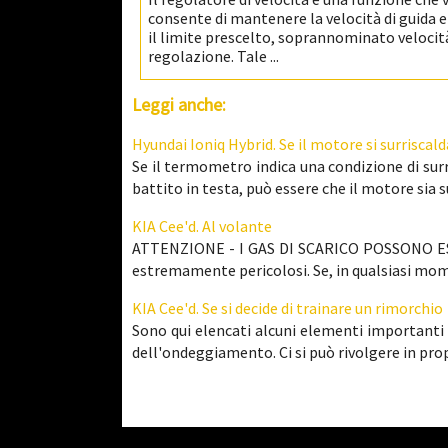
consente di mantenere la velocità di guida 
il limite prescelto, soprannominato velocità
regolazione. Tale ...
Leggi anche:
Hyundai Ioniq Hybrid. Se il motore si surriscald
Se il termometro indica una condizione di surr
battito in testa, può essere che il motore sia sur
KIA Cee'd. Al volante
ATTENZIONE - I GAS DI SCARICO POSSONO ESS
estremamente pericolosi. Se, in qualsiasi momen
KIA Cee'd. Se si decide di trainare un rimorchio
Sono qui elencati alcuni elementi importanti 
dell'ondeggiamento. Ci si può rivolgere in propos