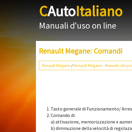
C
Auto
Italiano
Manuali d'uso on line
Renault Megane: Comandi
Renault Megane
/
Renault Megane - Manuale del pro
Tasto generale di Funzionamento/ Arres
Comando di:
a) attivazione, memorizzazione e aumento
b) diminuzione della velocità di regolazio