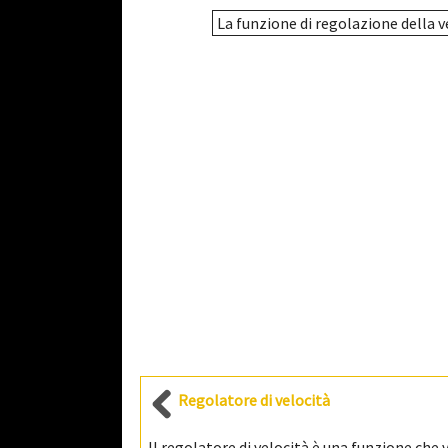
La funzione di regolazione della v
Regolatore di velocità
Il regolatore di velocità è una funzione che v