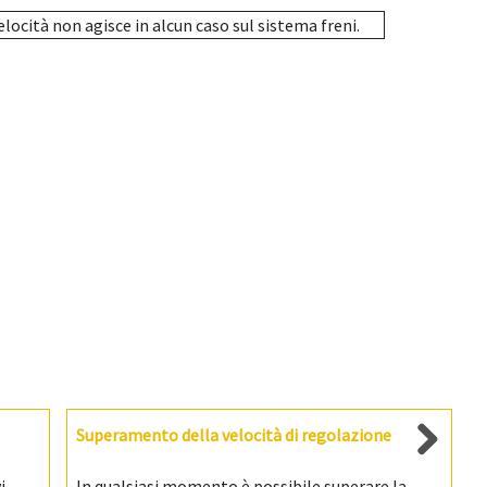
elocità non agisce in alcun caso sul sistema freni.
Superamento della velocità di regolazione
i
In qualsiasi momento è possibile superare la