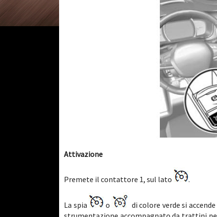
Attivazione
Premete il contattore 1, sul lato
.
La spia
o
di colore verde si accende
strumentazione accompagnato da trattini per i