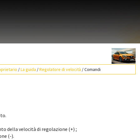
prietario
/
La guida
/
Regolatore di velocità
/ Comandi
to.
 della velocità di regolazione (+) ;
ne (-).