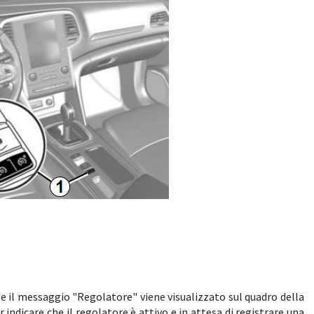
 e il messaggio "Regolatore" viene visualizzato sul quadro della
ndicare che il regolatore è attivo e in attesa di registrare una