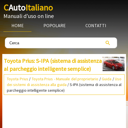
C
Auto
Italiano
Manuali d'uso on line
HOME
POPOLARE
CONTATTI
Toyota Prius: S-IPA (sistema di assistenza
al parcheggio intelligente semplice)
Toyota Prius
/
Toyota Prius - Manuale del proprietario
/
Guida
/
Uso
dei sistemi di assistenza alla guida
/ S-IPA (sistema di assistenza al
parcheggio intelligente semplice)