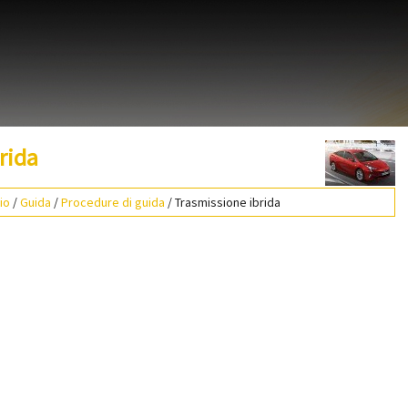
rida
io
/
Guida
/
Procedure di guida
/ Trasmissione ibrida