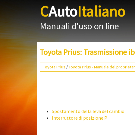
C
Auto
Italiano
Manuali d'uso on line
Toyota Prius: Trasmissione ib
Toyota Prius
/
Toyota Prius - Manuale del proprietar
Spostamento della leva del cambio
Interruttore di posizione P